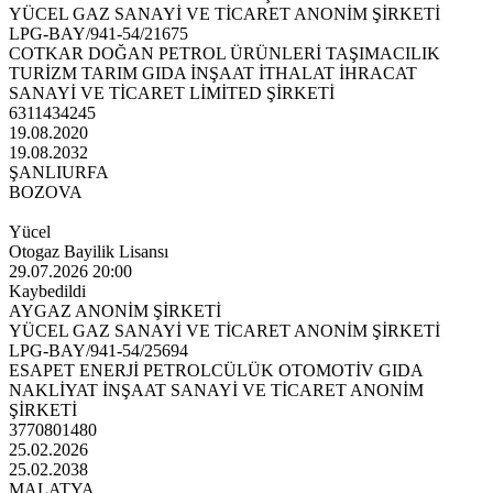
YÜCEL GAZ SANAYİ VE TİCARET ANONİM ŞİRKETİ
LPG-BAY/941-54/21675
COTKAR DOĞAN PETROL ÜRÜNLERİ TAŞIMACILIK
TURİZM TARIM GIDA İNŞAAT İTHALAT İHRACAT
SANAYİ VE TİCARET LİMİTED ŞİRKETİ
6311434245
19.08.2020
19.08.2032
ŞANLIURFA
BOZOVA
Yücel
Otogaz Bayilik Lisansı
29.07.2026 20:00
Kaybedildi
AYGAZ ANONİM ŞİRKETİ
YÜCEL GAZ SANAYİ VE TİCARET ANONİM ŞİRKETİ
LPG-BAY/941-54/25694
ESAPET ENERJİ PETROLCÜLÜK OTOMOTİV GIDA
NAKLİYAT İNŞAAT SANAYİ VE TİCARET ANONİM
ŞİRKETİ
3770801480
25.02.2026
25.02.2038
MALATYA