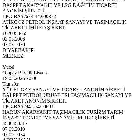
DASPET AKARYAKIT VE LPG DAĞITIM TİCARET
ANONİM ŞİRKETİ
LPG-BAY/674-342/00872
ATİKGÖZ PETROL İNŞAAT SANAYİ VE TAŞIMACILIK
TİCARET LİMİTED ŞİRKETİ
1020058465
03.03.2006
03.03.2030
DİYARBAKIR
MERKEZ
Yücel
Otogaz Bayilik Lisansı
19.03.2026 20:00
Transfer
YÜCEL GAZ SANAYİ VE TİCARET ANONİM ŞİRKETİ
BALPET PETROL ÜRÜNLERİ TAŞIMACILIK SANAYİ VE
TİCARET ANONİM ŞİRKETİ
LPG-BAY/941-54/10693
HARUN AKARYAKIT TAŞIMACILIK TURİZM TARIM
İNŞAAT TİCARET VE SANAYİ LİMİTED ŞİRKETİ
4580453317
07.09.2010
07.09.2034