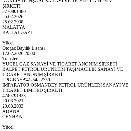
NAKLİYAT İNŞAAT SANAYİ VE TİCARET ANONİM
ŞİRKETİ
3770801480
25.02.2026
25.02.2038
MALATYA
BATTALGAZİ
Yücel
Otogaz Bayilik Lisansı
17.02.2026 20:00
Transfer
YÜCEL GAZ SANAYİ VE TİCARET ANONİM ŞİRKETİ
BALPET PETROL ÜRÜNLERİ TAŞIMACILIK SANAYİ VE
TİCARET ANONİM ŞİRKETİ
LPG-BAY/941-54/22759
İMPARATOR OSMANBEY PETROL ÜRÜNLERİ SANAYİ VE
TİCARET LİMİTED ŞİRKETİ
4740791933
20.08.2021
20.08.2033
ADANA
CEYHAN
Yücel