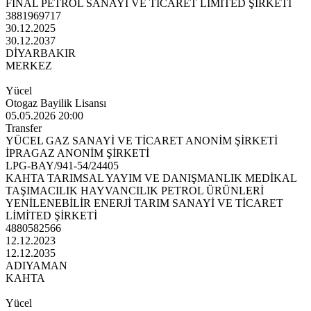
FİNAL PETROL SANAYİ VE TİCARET LİMİTED ŞİRKETİ
3881969717
30.12.2025
30.12.2037
DİYARBAKIR
MERKEZ
Yücel
Otogaz Bayilik Lisansı
05.05.2026 20:00
Transfer
YÜCEL GAZ SANAYİ VE TİCARET ANONİM ŞİRKETİ
İPRAGAZ ANONİM ŞİRKETİ
LPG-BAY/941-54/24405
KAHTA TARIMSAL YAYIM VE DANIŞMANLIK MEDİKAL
TAŞIMACILIK HAYVANCILIK PETROL ÜRÜNLERİ
YENİLENEBİLİR ENERJİ TARIM SANAYİ VE TİCARET
LİMİTED ŞİRKETİ
4880582566
12.12.2023
12.12.2035
ADIYAMAN
KAHTA
Yücel