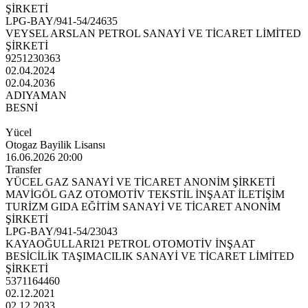
ŞİRKETİ
LPG-BAY/941-54/24635
VEYSEL ARSLAN PETROL SANAYİ VE TİCARET LİMİTED
ŞİRKETİ
9251230363
02.04.2024
02.04.2036
ADIYAMAN
BESNİ
Yücel
Otogaz Bayilik Lisansı
16.06.2026 20:00
Transfer
YÜCEL GAZ SANAYİ VE TİCARET ANONİM ŞİRKETİ
MAVİGÖL GAZ OTOMOTİV TEKSTİL İNŞAAT İLETİŞİM
TURİZM GIDA EĞİTİM SANAYİ VE TİCARET ANONİM
ŞİRKETİ
LPG-BAY/941-54/23043
KAYAOĞULLARI21 PETROL OTOMOTİV İNŞAAT
BESİCİLİK TAŞIMACILIK SANAYİ VE TİCARET LİMİTED
ŞİRKETİ
5371164460
02.12.2021
02.12.2033