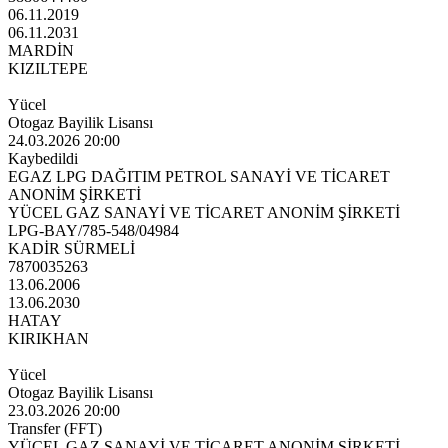
06.11.2019
06.11.2031
MARDİN
KIZILTEPE
Yücel
Otogaz Bayilik Lisansı
24.03.2026 20:00
Kaybedildi
EGAZ LPG DAĞITIM PETROL SANAYİ VE TİCARET
ANONİM ŞİRKETİ
YÜCEL GAZ SANAYİ VE TİCARET ANONİM ŞİRKETİ
LPG-BAY/785-548/04984
KADİR SÜRMELİ
7870035263
13.06.2006
13.06.2030
HATAY
KIRIKHAN
Yücel
Otogaz Bayilik Lisansı
23.03.2026 20:00
Transfer (FFT)
YÜCEL GAZ SANAYİ VE TİCARET ANONİM ŞİRKETİ