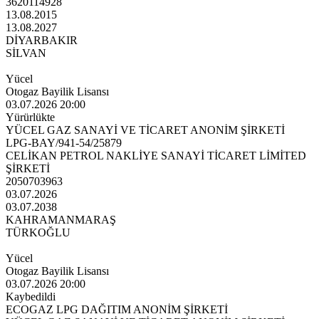
3620114928
13.08.2015
13.08.2027
DİYARBAKIR
SİLVAN
Yücel
Otogaz Bayilik Lisansı
03.07.2026 20:00
Yürürlükte
YÜCEL GAZ SANAYİ VE TİCARET ANONİM ŞİRKETİ
LPG-BAY/941-54/25879
CELİKAN PETROL NAKLİYE SANAYİ TİCARET LİMİTED
ŞİRKETİ
2050703963
03.07.2026
03.07.2038
KAHRAMANMARAŞ
TÜRKOĞLU
Yücel
Otogaz Bayilik Lisansı
03.07.2026 20:00
Kaybedildi
ECOGAZ LPG DAĞITIM ANONİM ŞİRKETİ