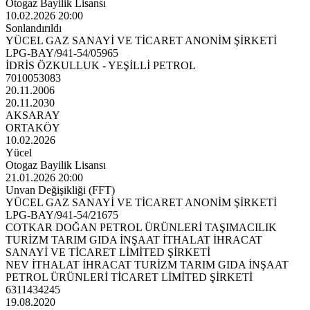
Otogaz Bayilik Lisansı
10.02.2026 20:00
Sonlandırıldı
YÜCEL GAZ SANAYİ VE TİCARET ANONİM ŞİRKETİ
LPG-BAY/941-54/05965
İDRİS ÖZKULLUK - YEŞİLLİ PETROL
7010053083
20.11.2006
20.11.2030
AKSARAY
ORTAKÖY
10.02.2026
Yücel
Otogaz Bayilik Lisansı
21.01.2026 20:00
Unvan Değişikliği (FFT)
YÜCEL GAZ SANAYİ VE TİCARET ANONİM ŞİRKETİ
LPG-BAY/941-54/21675
COTKAR DOĞAN PETROL ÜRÜNLERİ TAŞIMACILIK
TURİZM TARIM GIDA İNŞAAT İTHALAT İHRACAT
SANAYİ VE TİCARET LİMİTED ŞİRKETİ
NEV İTHALAT İHRACAT TURİZM TARIM GIDA İNŞAAT
PETROL ÜRÜNLERİ TİCARET LİMİTED ŞİRKETİ
6311434245
19.08.2020