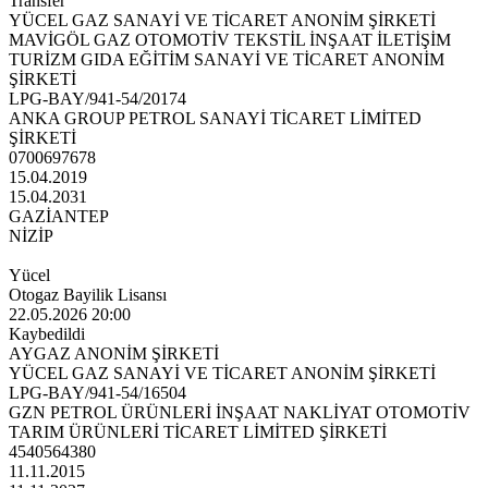
Transfer
YÜCEL GAZ SANAYİ VE TİCARET ANONİM ŞİRKETİ
MAVİGÖL GAZ OTOMOTİV TEKSTİL İNŞAAT İLETİŞİM
TURİZM GIDA EĞİTİM SANAYİ VE TİCARET ANONİM
ŞİRKETİ
LPG-BAY/941-54/20174
ANKA GROUP PETROL SANAYİ TİCARET LİMİTED
ŞİRKETİ
0700697678
15.04.2019
15.04.2031
GAZİANTEP
NİZİP
Yücel
Otogaz Bayilik Lisansı
22.05.2026 20:00
Kaybedildi
AYGAZ ANONİM ŞİRKETİ
YÜCEL GAZ SANAYİ VE TİCARET ANONİM ŞİRKETİ
LPG-BAY/941-54/16504
GZN PETROL ÜRÜNLERİ İNŞAAT NAKLİYAT OTOMOTİV
TARIM ÜRÜNLERİ TİCARET LİMİTED ŞİRKETİ
4540564380
11.11.2015