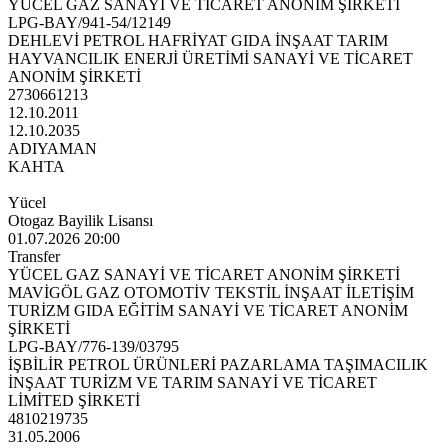
YÜCEL GAZ SANAYİ VE TİCARET ANONİM ŞİRKETİ
LPG-BAY/941-54/12149
DEHLEVİ PETROL HAFRİYAT GIDA İNŞAAT TARIM
HAYVANCILIK ENERJİ ÜRETİMİ SANAYİ VE TİCARET
ANONİM ŞİRKETİ
2730661213
12.10.2011
12.10.2035
ADIYAMAN
KAHTA
Yücel
Otogaz Bayilik Lisansı
01.07.2026 20:00
Transfer
YÜCEL GAZ SANAYİ VE TİCARET ANONİM ŞİRKETİ
MAVİGÖL GAZ OTOMOTİV TEKSTİL İNŞAAT İLETİŞİM
TURİZM GIDA EĞİTİM SANAYİ VE TİCARET ANONİM
ŞİRKETİ
LPG-BAY/776-139/03795
İŞBİLİR PETROL ÜRÜNLERİ PAZARLAMA TAŞIMACILIK
İNŞAAT TURİZM VE TARIM SANAYİ VE TİCARET
LİMİTED ŞİRKETİ
4810219735
31.05.2006