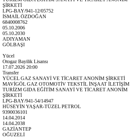
ŞİRKETİ
LPG-BAY/941-12/05752
İSMAİL ÖZDOĞAN
6840008762
05.10.2006
05.10.2030
ADIYAMAN
GÖLBAŞI
Yücel
Otogaz Bayilik Lisansı
17.07.2026 20:00
Transfer
YÜCEL GAZ SANAYİ VE TİCARET ANONİM ŞİRKETİ
MAVİGÖL GAZ OTOMOTİV TEKSTİL İNŞAAT İLETİŞİM
TURİZM GIDA EĞİTİM SANAYİ VE TİCARET ANONİM
ŞİRKETİ
LPG-BAY/941-54/14947
HÜSEYİN YAŞAR-TÜZEL PETROL
9390036101
14.04.2014
14.04.2038
GAZİANTEP
OĞUZELİ